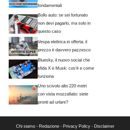
fondamentali
Bollo auto: se sei fortunato
non devi pagarlo, ma solo in
questo caso
Vespa elettrica in offerta: il
prezzo è davvero pazzesco
Bluesky, il nuovo social che
sfida X e Musk: cos’è e come
funziona
Uno scivolo alto 220 metri
con vista mozzafiato: siete
pronti ad urlare?
Chi siamo
-
Redazione
-
Privacy Policy
-
Disclaimer