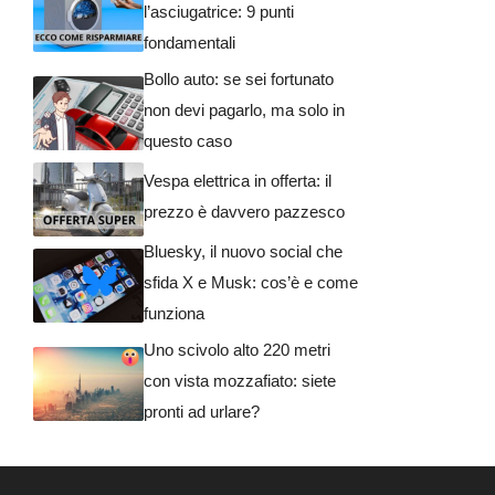
l’asciugatrice: 9 punti
fondamentali
Bollo auto: se sei fortunato
non devi pagarlo, ma solo in
questo caso
Vespa elettrica in offerta: il
prezzo è davvero pazzesco
Bluesky, il nuovo social che
sfida X e Musk: cos’è e come
funziona
Uno scivolo alto 220 metri
con vista mozzafiato: siete
pronti ad urlare?