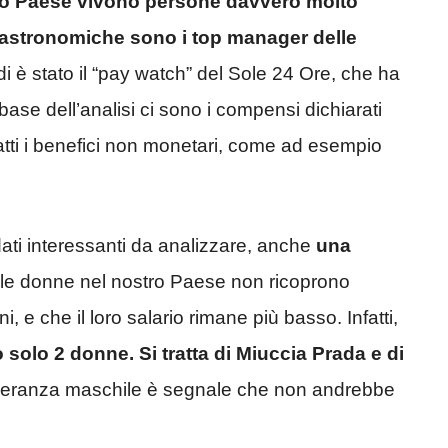
ro Paese vivono persone davvero molto
e astronomiche sono i top manager delle
ndi è stato il “pay watch” del Sole 24 Ore, che ha
 base dell’analisi ci sono i compensi dichiarati
ratti i benefici non monetari, come ad esempio
dati interessanti da analizzare, anche
una
 le donne nel nostro Paese non ricoprono
i, e che il loro salario rimane più basso. Infatti,
ono solo 2 donne. Si tratta di Miuccia Prada e di
deranza maschile è segnale che non andrebbe