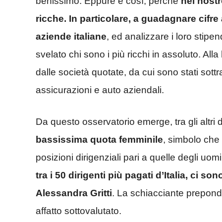
benissimo. Eppure è così, perchè
nel nost
ricche. In particolare, a guadagnare cifr
aziende italiane
, ed analizzare i loro stipe
svelato chi sono i più ricchi in assoluto. Alla
dalle società quotate, da cui sono stati sott
assicurazioni e auto aziendali.
Da questo osservatorio emerge, tra gli altri 
bassissima quota femminile
, simbolo che
posizioni dirigenziali pari a quelle degli uomin
tra i 50 dirigenti più pagati d’Italia, ci s
Alessandra Gritti
. La schiacciante prepon
affatto sottovalutato.