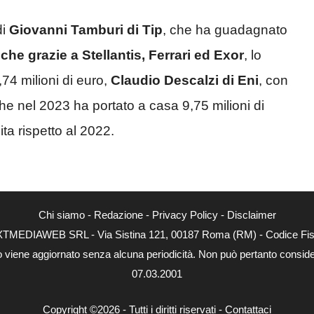
di
Giovanni Tamburi di Tip
, che ha guadagnato
he grazie a Stellantis, Ferrari ed Exor
, lo
74 milioni di euro,
Claudio Descalzi di Eni
, con
che nel 2023 ha portato a casa 9,75 milioni di
ita rispetto al 2022.
Chi siamo
-
Redazione
-
Privacy Policy
-
Disclaimer
 NEXTMEDIAWEB SRL - Via Sistina 121, 00187 Roma (RM) - Codice Fisc
to viene aggiornato senza alcuna periodicità. Non può pertanto considera
07.03.2001
Copyright ©2026 - Tutti i diritti riservati -
Contattaci