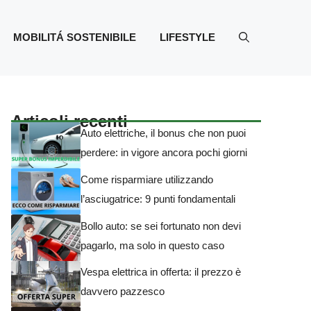
MOBILITÁ SOSTENIBILE
LIFESTYLE
Articoli recenti
Auto elettriche, il bonus che non puoi
perdere: in vigore ancora pochi giorni
Come risparmiare utilizzando
l’asciugatrice: 9 punti fondamentali
Bollo auto: se sei fortunato non devi
pagarlo, ma solo in questo caso
Vespa elettrica in offerta: il prezzo è
davvero pazzesco