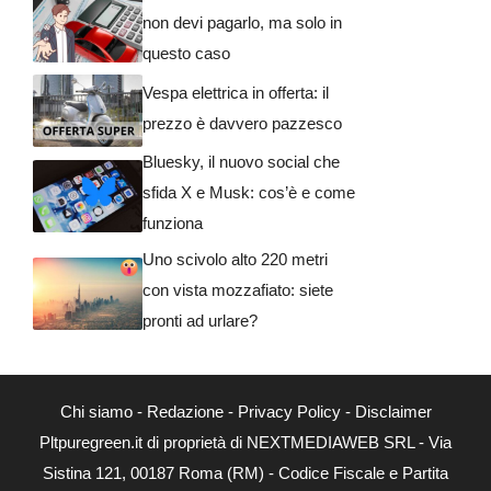
non devi pagarlo, ma solo in
questo caso
Vespa elettrica in offerta: il
prezzo è davvero pazzesco
Bluesky, il nuovo social che
sfida X e Musk: cos’è e come
funziona
Uno scivolo alto 220 metri
con vista mozzafiato: siete
pronti ad urlare?
Chi siamo
-
Redazione
-
Privacy Policy
-
Disclaimer
Pltpuregreen.it di proprietà di NEXTMEDIAWEB SRL - Via
Sistina 121, 00187 Roma (RM) - Codice Fiscale e Partita