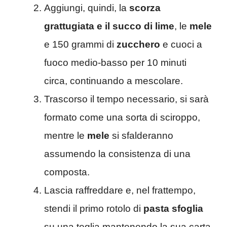
Aggiungi, quindi, la
scorza
grattugiata e il succo di lime
, le
mele
e 150 grammi di
zucchero
e cuoci a
fuoco medio-basso per 10 minuti
circa, continuando a mescolare.
Trascorso il tempo necessario, si sarà
formato come una sorta di sciroppo,
mentre le
mele
si sfalderanno
assumendo la consistenza di una
composta.
Lascia raffreddare e, nel frattempo,
stendi il primo rotolo di
pasta sfoglia
su una teglia mantenendo la sua carta