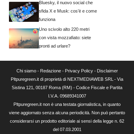
Bluesky, il nuovo social che
sfida X e Musk: cos’è e come
funziona
Uno scivolo alto 220 metri
con vista mozzafiato: siete
pronti ad urlare?
Chi siamo
-
Redazione
-
Privacy Policy
-
Disclaimer
Pltpuregreen.it di proprietà di NEXTMEDIAWEB SRL - Via
Sistina 121, 00187 Roma (RM) - Codice Fiscale e Partita
I.V.A. 09689341007
Pltpuregreen.it non è una testata giornalistica, in quanto
viene aggiornato senza alcuna periodicità. Non può pertanto
considerarsi un prodotto editoriale ai sensi della legge n. 62
del 07.03.2001