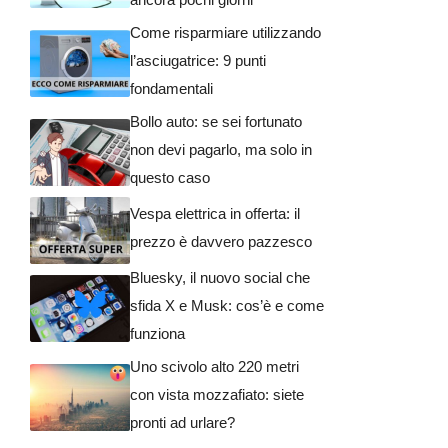
Come risparmiare utilizzando
l’asciugatrice: 9 punti
fondamentali
Bollo auto: se sei fortunato
non devi pagarlo, ma solo in
questo caso
Vespa elettrica in offerta: il
prezzo è davvero pazzesco
Bluesky, il nuovo social che
sfida X e Musk: cos’è e come
funziona
Uno scivolo alto 220 metri
con vista mozzafiato: siete
pronti ad urlare?