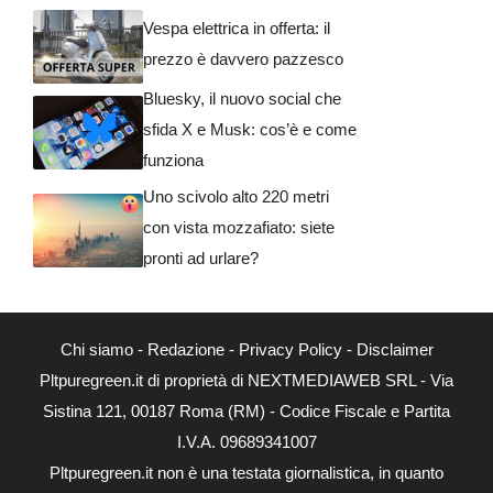
Vespa elettrica in offerta: il
prezzo è davvero pazzesco
Bluesky, il nuovo social che
sfida X e Musk: cos’è e come
funziona
Uno scivolo alto 220 metri
con vista mozzafiato: siete
pronti ad urlare?
Chi siamo
-
Redazione
-
Privacy Policy
-
Disclaimer
Pltpuregreen.it di proprietà di NEXTMEDIAWEB SRL - Via
Sistina 121, 00187 Roma (RM) - Codice Fiscale e Partita
I.V.A. 09689341007
Pltpuregreen.it non è una testata giornalistica, in quanto