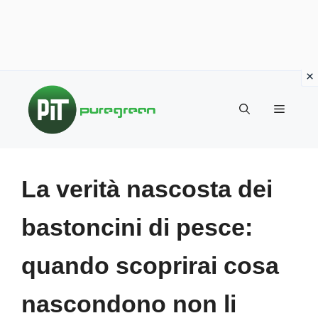
Vai
al
MENU
contenuto
La verità nascosta dei
bastoncini di pesce:
quando scoprirai cosa
nascondono non li