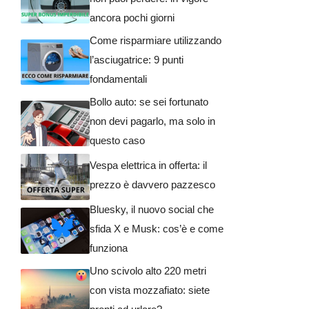
ancora pochi giorni
Come risparmiare utilizzando
l’asciugatrice: 9 punti
fondamentali
Bollo auto: se sei fortunato
non devi pagarlo, ma solo in
questo caso
Vespa elettrica in offerta: il
prezzo è davvero pazzesco
Bluesky, il nuovo social che
sfida X e Musk: cos’è e come
funziona
Uno scivolo alto 220 metri
con vista mozzafiato: siete