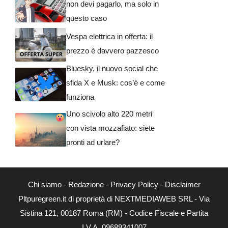
non devi pagarlo, ma solo in
questo caso
Vespa elettrica in offerta: il
prezzo è davvero pazzesco
Bluesky, il nuovo social che
sfida X e Musk: cos’è e come
funziona
Uno scivolo alto 220 metri
con vista mozzafiato: siete
pronti ad urlare?
Chi siamo
-
Redazione
-
Privacy Policy
-
Disclaimer
Pltpuregreen.it di proprietà di NEXTMEDIAWEB SRL - Via
Sistina 121, 00187 Roma (RM) - Codice Fiscale e Partita
I.V.A. 09689341007