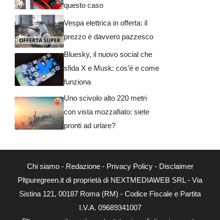
questo caso
Vespa elettrica in offerta: il
prezzo è davvero pazzesco
Bluesky, il nuovo social che
sfida X e Musk: cos’è e come
funziona
Uno scivolo alto 220 metri
con vista mozzafiato: siete
pronti ad urlare?
Chi siamo
-
Redazione
-
Privacy Policy
-
Disclaimer
Pltpuregreen.it di proprietà di NEXTMEDIAWEB SRL - Via
Sistina 121, 00187 Roma (RM) - Codice Fiscale e Partita
I.V.A. 09689341007