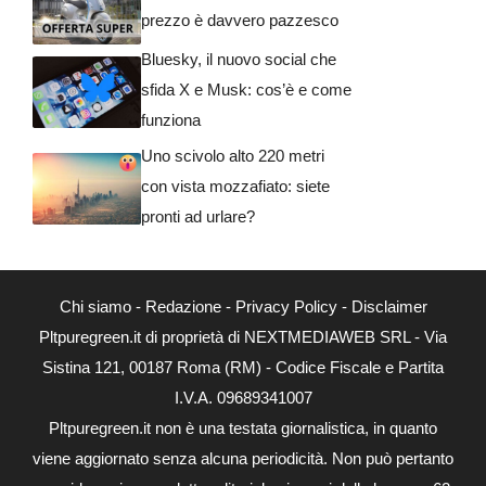
prezzo è davvero pazzesco
Bluesky, il nuovo social che
sfida X e Musk: cos’è e come
funziona
Uno scivolo alto 220 metri
con vista mozzafiato: siete
pronti ad urlare?
Chi siamo
-
Redazione
-
Privacy Policy
-
Disclaimer
Pltpuregreen.it di proprietà di NEXTMEDIAWEB SRL - Via
Sistina 121, 00187 Roma (RM) - Codice Fiscale e Partita
I.V.A. 09689341007
Pltpuregreen.it non è una testata giornalistica, in quanto
viene aggiornato senza alcuna periodicità. Non può pertanto