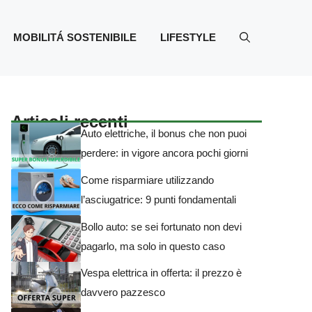
MOBILITÁ SOSTENIBILE
LIFESTYLE
Articoli recenti
Auto elettriche, il bonus che non puoi
perdere: in vigore ancora pochi giorni
Come risparmiare utilizzando
l’asciugatrice: 9 punti fondamentali
Bollo auto: se sei fortunato non devi
pagarlo, ma solo in questo caso
Vespa elettrica in offerta: il prezzo è
davvero pazzesco