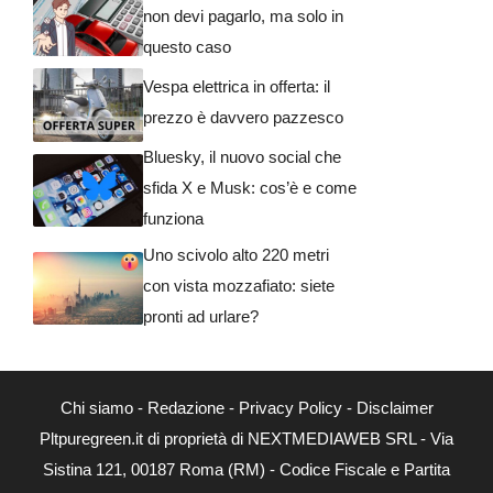
non devi pagarlo, ma solo in
questo caso
Vespa elettrica in offerta: il
prezzo è davvero pazzesco
Bluesky, il nuovo social che
sfida X e Musk: cos’è e come
funziona
Uno scivolo alto 220 metri
con vista mozzafiato: siete
pronti ad urlare?
Chi siamo
-
Redazione
-
Privacy Policy
-
Disclaimer
Pltpuregreen.it di proprietà di NEXTMEDIAWEB SRL - Via
Sistina 121, 00187 Roma (RM) - Codice Fiscale e Partita