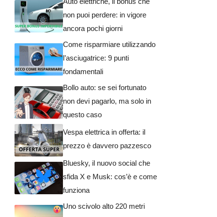
Auto elettriche, il bonus che
non puoi perdere: in vigore
ancora pochi giorni
Come risparmiare utilizzando
l’asciugatrice: 9 punti
fondamentali
Bollo auto: se sei fortunato
non devi pagarlo, ma solo in
questo caso
Vespa elettrica in offerta: il
prezzo è davvero pazzesco
Bluesky, il nuovo social che
sfida X e Musk: cos’è e come
funziona
Uno scivolo alto 220 metri