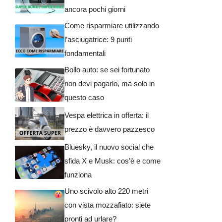
ancora pochi giorni
Come risparmiare utilizzando
l’asciugatrice: 9 punti
fondamentali
Bollo auto: se sei fortunato
non devi pagarlo, ma solo in
questo caso
Vespa elettrica in offerta: il
prezzo è davvero pazzesco
Bluesky, il nuovo social che
sfida X e Musk: cos’è e come
funziona
Uno scivolo alto 220 metri
con vista mozzafiato: siete
pronti ad urlare?