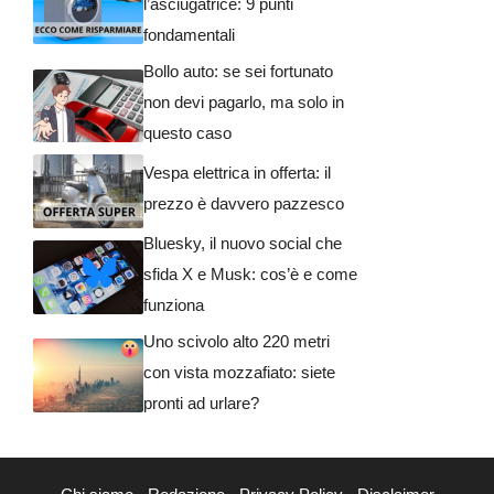
l’asciugatrice: 9 punti
fondamentali
Bollo auto: se sei fortunato
non devi pagarlo, ma solo in
questo caso
Vespa elettrica in offerta: il
prezzo è davvero pazzesco
Bluesky, il nuovo social che
sfida X e Musk: cos’è e come
funziona
Uno scivolo alto 220 metri
con vista mozzafiato: siete
pronti ad urlare?